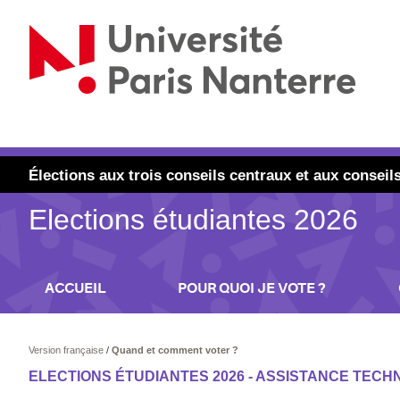
Élections aux trois conseils centraux et aux conse
Elections étudiantes 2026
ACCUEIL
POUR QUOI JE VOTE ?
Version française
/
Quand et comment voter ?
ELECTIONS ÉTUDIANTES 2026 - ASSISTANCE TECH